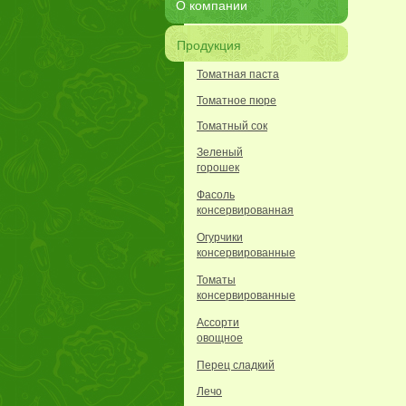
О компании
Продукция
Томатная паста
Томатное пюре
Томатный сок
Зеленый
горошек
Фасоль
консервированная
Огурчики
консервированные
Томаты
консервированные
Ассорти
овощное
Перец сладкий
Лечо