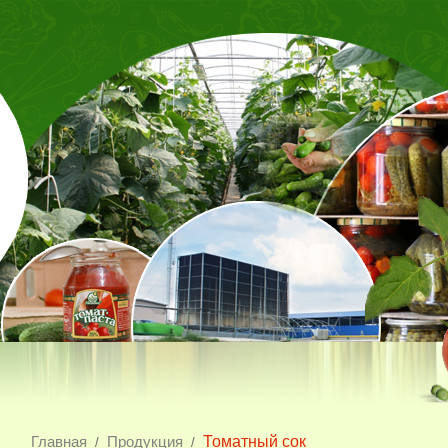
Главная
Продукция
Томатный сок
/
/